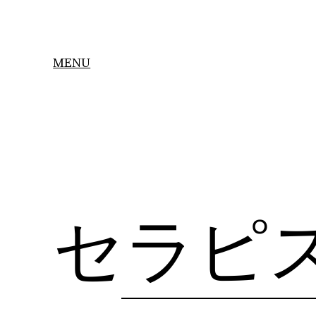
Skip
to
content
MENU
セラピ