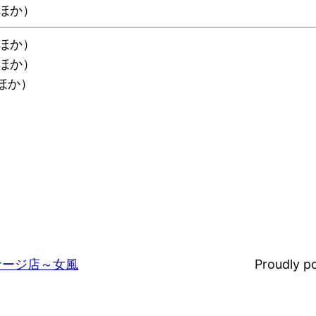
面ほか）
面ほか）
面ほか）
面ほか）
ッサージ店～女風
Proudly 