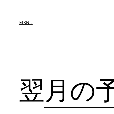
Skip
to
content
MENU
翌月の